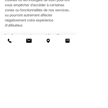
vous empêcher d'accéder à certaines
zones ou fonctionnalités de nos services,
ou pourront autrement affecter
négativement votre expérience
d'utilisateur.
Les liens suivants peuvent être utiles, ou
vous pouvez utiliser l'option « Aide » de
votre navigateur.
Paramètres des cookies dans Firefox
Paramètres des cookies dans Internet
Explorer
Paramètres des cookies dans Google
Chrome
Paramètres des cookies dans Safari (OS
X)
Paramètres des cookies dans Safari (iOS)
Paramètres des cookies dans Android